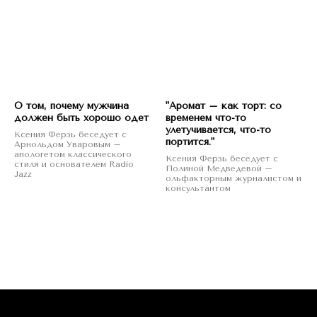
О том, почему мужчина
"Аромат – как торт: со
должен быть хорошо одет
временем что-то
улетучивается, что-то
Ксения Ферзь беседует с
портится."
Арнольдом Уваровым –
апологетом классического
Ксения Ферзь беседует с
стиля и основателем Radio
Полиной Медведевой –
Jazz
ольфакторным журналистом и
консультантом