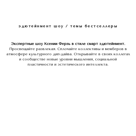
эдютейнмент шоу / темы бестселлеры
Экспертные шоу Ксении Ферзь в стиле смарт эдютейнмент.
Просвещайте развлекая. Сплочайте коллективы и мемберов в
атмосфере культурного дип-дайва. Открывайте в своих коллегах
и сообществе новые уровни мышления, социальной
пластичности и эстетического интеллекта.