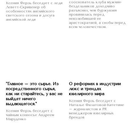
сооснователь клуба мужчин-
Ксения Ферзь беседует с леди
бездельников доходчиво
Леветт-Скривенер об
разъяснил, чем буржуазия
особенностях английского
провинилась перед
светского сезона и досуга
невзлюбившей ее
английской леди
аристократией, а снобы перед
всем человечеством.
"Главное – это сырье. Из
О реформах в индустрии
посредственного сырья,
люкс и трендах
как ни старайтесь, у вас не
ювелирного мира
выйдет ничего
Ксения Ферзь беседует с
выдающегося."
Наталье Филатовой-Китетине
– журналистом и PR
Ксения Ферзь беседует с
менеджером ювелирных
чайным конносье Андреем
брендов
Маруденко