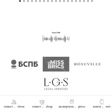
этикет 。 show
этикет 。 shop
экспертиза 。 press
книги 。 web