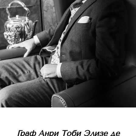
Граф Анри Тоби Элизе де