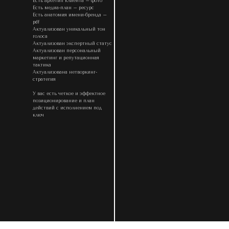
Есть архетип клиента – фото
Есть медиа-план – ресурс
Есть анатомия имени-бренда –
pdf
Актуализован уникальный тон
голоса
Актуализован экспертный статус
Актуализован персональный
маркетинг и репутационная
тактика
Актуализована нетворкинг-
стратегия
У вас есть четкое и эффектное
позиционирование и план
действий с исполнением под
ключ