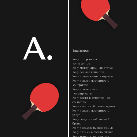
А.
Ваш запрос:
Хочу отстроиться от
конкурентов
Хочу международный статус
Хочу больше клиентов
Хочу продвижения в карьере
Хочу повысить стоимость
контрактов
Хочу признания и
популярности
Хочу войти в качественное
общество
Хочу начать собственное дело
Хочу повысить стоимость
услуг
Хочу создать свой личный
бренд
Хочу прославить свою семью
Хочу оптимизировать бизнес
Хочу кому-то понравиться