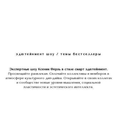
эдютейнмент шоу / темы бестселлеры
Экспертные шоу Ксении Ферзь в стиле смарт эдютейнмент.
Просвещайте развлекая. Сплочайте коллективы и мемберов в
атмосфере культурного дип-дайва. Открывайте в своих коллегах
и сообществе новые уровни мышления, социальной
пластичности и эстетического интеллекта.