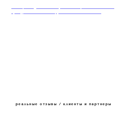
Мастер-стейдж этикет-шоу Ксении Ферзь art de la table /
культура стола: как инструмент светского влияния
реальные отзывы / клиенты и партнеры