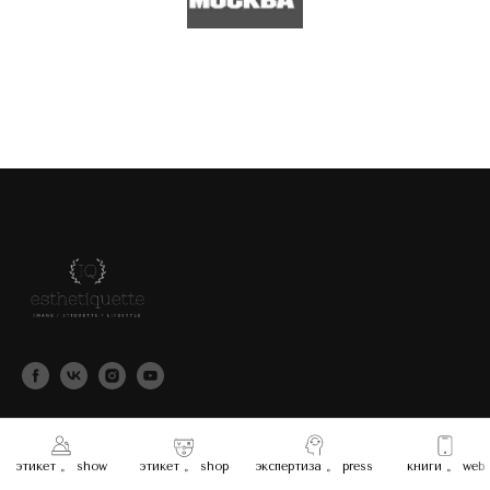
© Esthetiquette by Xenia Ferz
этикет 。 show
этикет 。 shop
экспертиза 。 press
книги 。 web
Догов
ор-оферта