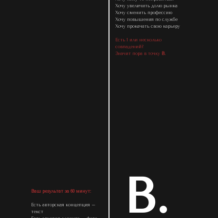
Хочу увеличить долю рынка
Хочу сменить профессию
Хочу повышения по службе
Хочу прокачать свою карьеру
Есть 1 или несколько
совпадений?
Значит пора в точку
В
.
B.
Ваш результат за 60 минут:
Есть авторская концепция –
текст