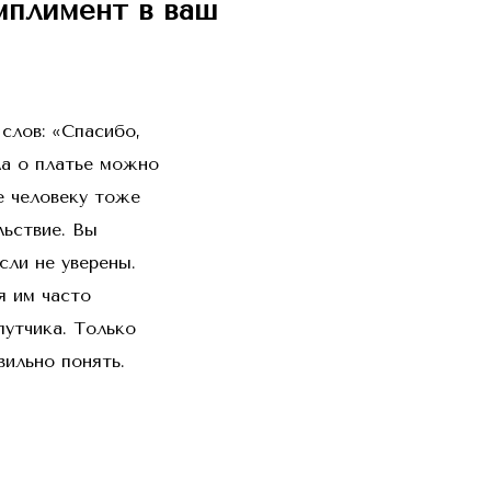
омплимент в ваш
слов: «Спасибо,
ла о платье можно
е человеку тоже
льствие. Вы
сли не уверены.
я им часто
утчика. Только
вильно понять.