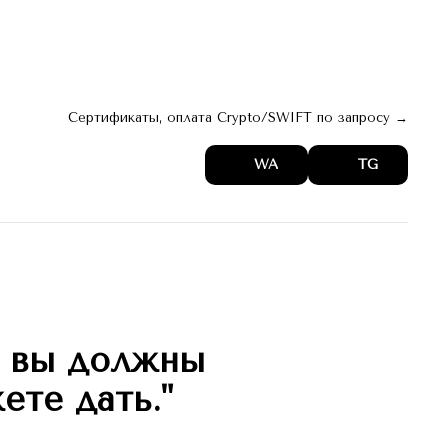
 。 web
архив 。 digest
Актуальное →
Сертификаты, оплата Crypto/SWIFT по запросу →
WA
TG
о вы должны
ете дать."