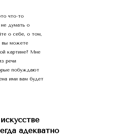
это что-то
 не думать о
те о себе, о том,
о вы можете
той картине? Мне
из речи
торые побуждают
ена ими вам будет
искусстве
егда адекватно