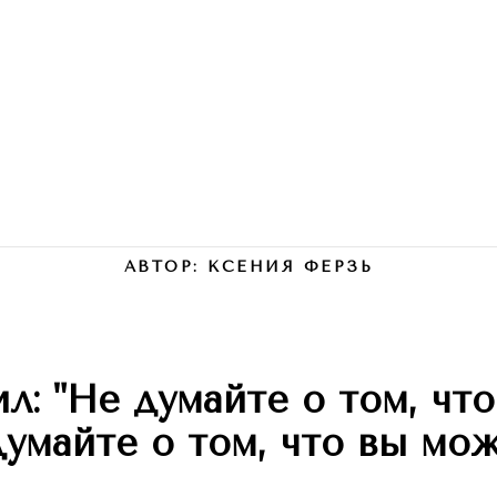
。 shop
этикет 。 show
экспертиза 。 press
книги
Company
АВТОР: КСЕНИЯ ФЕРЗЬ
ил: "Не думайте о том, чт
Думайте о том, что вы мож