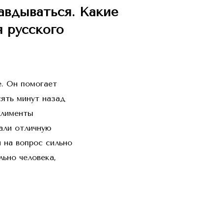
авдываться. Какие
я русского
е. Он помогает
ять минут назад
плименты
али отличную
и на вопрос сильно
ьно человека,