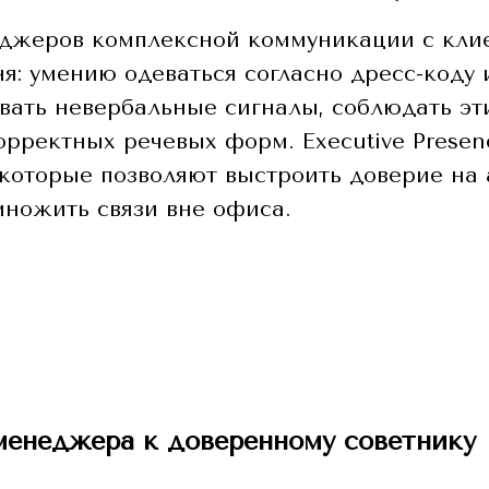
джеров комплексной коммуникации с клие
ня: умению одеваться согласно дресс-коду 
ывать невербальные сигналы, соблюдать эт
орректных речевых форм. Executive Presenc
 которые позволяют выстроить доверие на
множить связи вне офиса.
менеджера к доверенному советнику