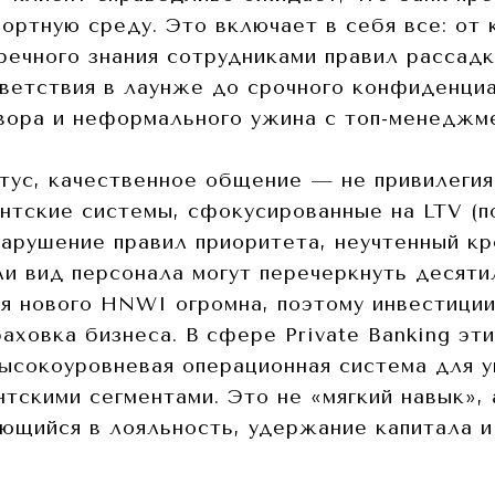
ортную среду. Это включает в себя все: от 
речного знания сотрудниками правил рассадк
риветствия в лаунже до срочного конфиденци
вора и неформального ужина с топ-менеджм
тус, качественное общение — не привилегия
нтские системы, сфокусированные на LTV (
нарушение правил приоритета, неучтенный кр
 вид персонала могут перечеркнуть десяти
я нового HNWI огромна, поэтому инвестиции
аховка бизнеса. В сфере Private Banking эт
высокоуровневая операционная система для 
скими сегментами. Это не «мягкий навык», 
ющийся в лояльность, удержание капитала и