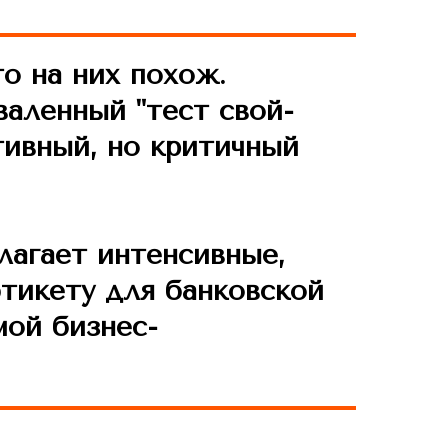
о на них похож.
аленный "тест свой-
тивный, но критичный
лагает интенсивные,
тикету для банковской
мой
бизнес-