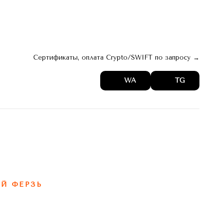
 。 web
архив 。 digest
Актуальное →
Сертификаты, оплата Crypto/SWIFT по запросу →
WA
TG
Й ФЕРЗЬ