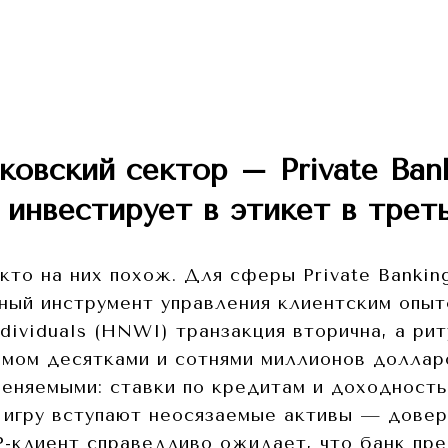
ковский сектор – Private Bank
инвестирует в этикет в трет
кто на них похож. Для сферы Private Banki
ый инструмент управления клиентским опыто
dividuals (HNWI) транзакция вторична, а рит
емом десятками и сотнями миллионов долла
меняемыми: ставки по кредитам и доходность
 игру вступают неосязаемые активы — довери
P-клиент справедливо ожидает, что банк пре