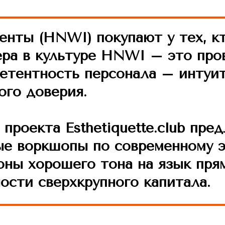
нты (HNWI) покупают у тех, кт
ра в культуре HNWI – это пров
петентность персонала – интуи
ого доверия
.
проекта Esthetiquette.club
пред
ые воркшопы по современному э
оны хорошего тона на язык пря
ости сверхкрупного капитала.