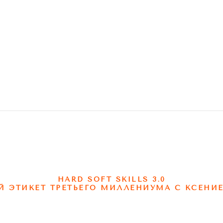
。 shop
этикет 。 show
экспертиза 。 press
книги
Company
HARD SOFT SKILLS 3.0
Й ЭТИКЕТ ТРЕТЬЕГО МИЛЛЕНИУМА С КСЕНИЕ