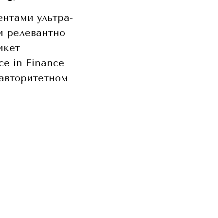
нтами ультра-
и релевантно
икет
e in Finance
 авторитетном