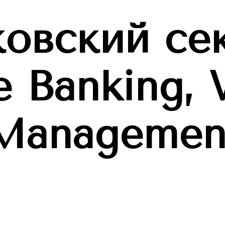
овский се
e Banking,
Managemen