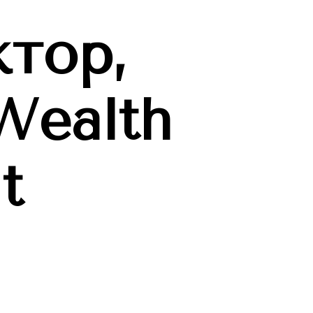
ктор,
 Wealth
t