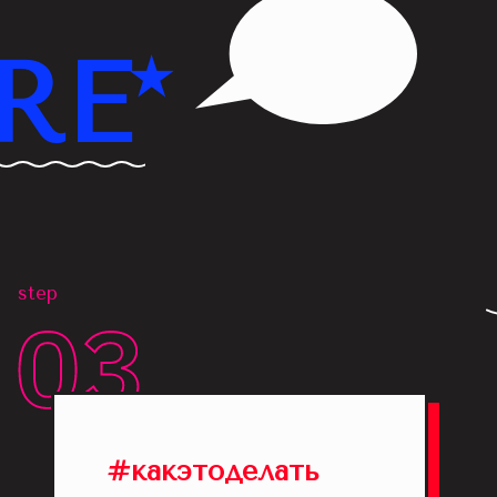
RE*
step
#какэтоделать