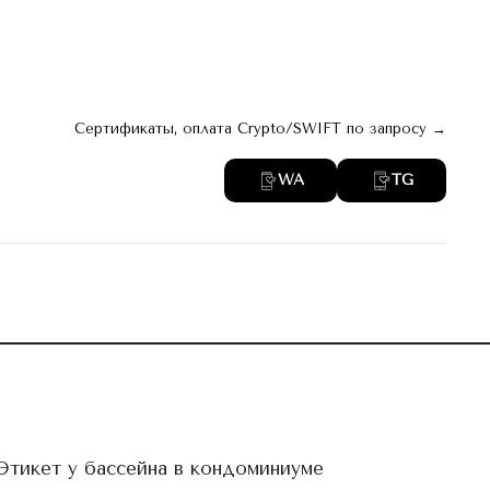
 。 web
архив 。 digest
Актуальное →
Сертификаты, оплата Crypto/SWIFT по запросу →
WA
TG
Этикет у бассейна в кондоминиуме