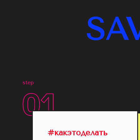
SA
step
#какэтоделать