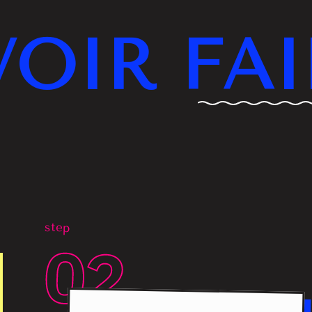
VOIR FAI
step