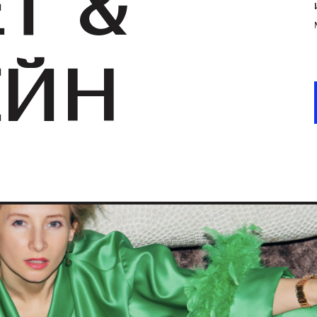
Т &
ЕЙН