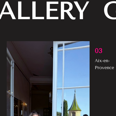
ALLERY
03
Aix-en-
Provence