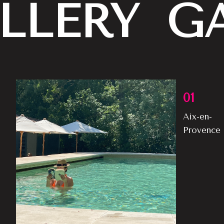
LLERY
G
01
Aix-en-
Provence