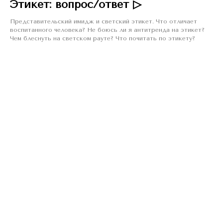
Этикет: вопрос/ответ ▷
Представительский имидж и светский этикет. Что отличает
воспитанного человека? Не боюсь ли я антитренда на этикет?
Чем блеснуть на светском рауте? Что почитать по этикету?