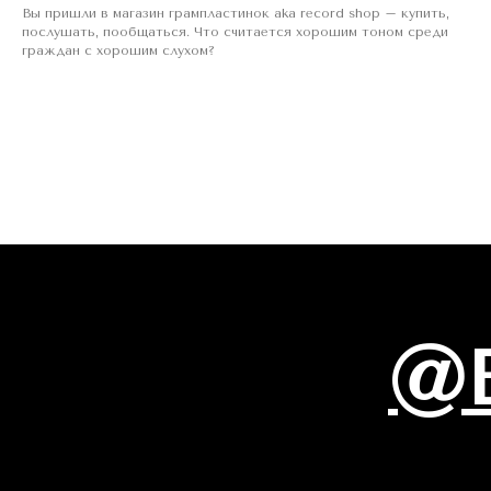
Вы пришли в магазин грампластинок aka record shop – купить,
послушать, пообщаться. Что считается хорошим тоном среди
граждан с хорошим слухом?
@E