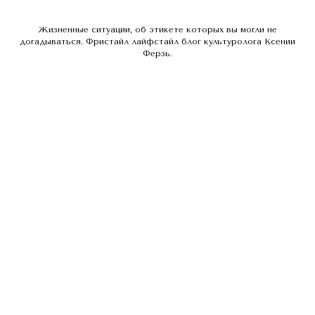
Жизненные ситуации, об этикете которых вы могли не
догадываться. Фристайл лайфстайл блог культуролога Ксении
Ферзь.