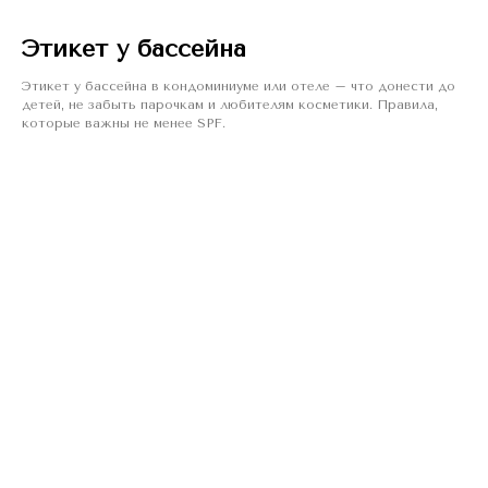
Этикет у бассейна
Этикет у бассейна в кондоминиуме или отеле – что донести до
детей, не забыть парочкам и любителям косметики. Правила,
которые важны не менее SPF.