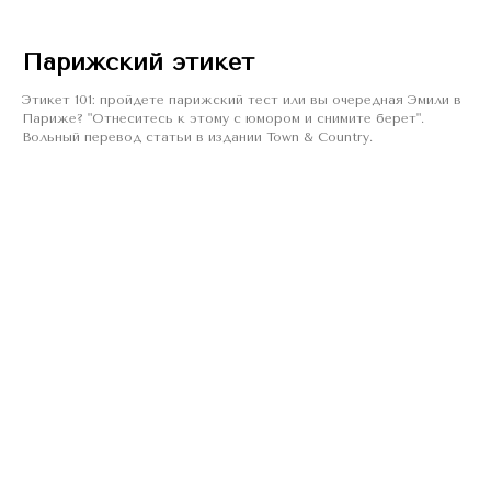
Парижский этикет
Этикет 101: пройдете парижский тест или вы очередная Эмили в
Париже? "Отнеситесь к этому с юмором и снимите берет".
Вольный перевод статьи в издании Town & Country.