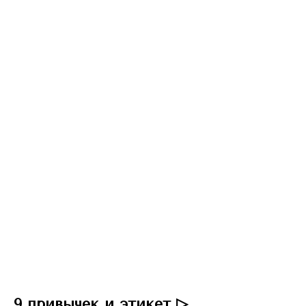
9 привычек и этикет ▷