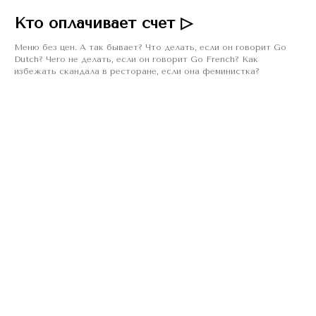
Кто оплачивает счет ▷
Меню без цен. А так бывает? Что делать, если он говорит Go
Dutch? Чего не делать, если он говорит Go French? Как
избежать скандала в ресторане, если она феминистка?