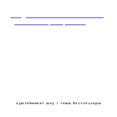
Имидж и Этикет: ваше светское и
деловое позиционирование
эдютейнмент шоу / темы бестселлеры