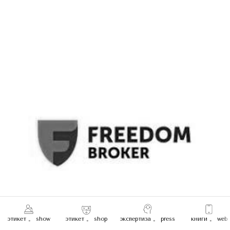
этикет 。 show
этикет 。 shop
экспертиза 。 press
книги 。 web