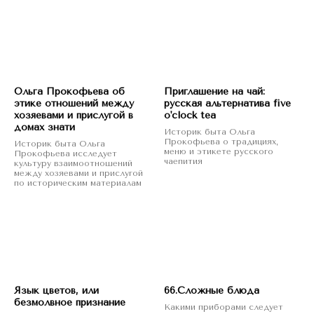
Ольга Прокофьева об
Приглашение на чай:
этике отношений между
русская альтернатива five
хозяевами и прислугой в
o'clock tea
домах знати
Историк быта Ольга
Прокофьева о традициях,
Историк быта Ольга
меню и этикете русского
Прокофьева исследует
чаепития
культуру взаимоотношений
между хозяевами и прислугой
по историческим материалам
Язык цветов, или
66.Сложные блюда
безмолвное признание
Какими приборами следует