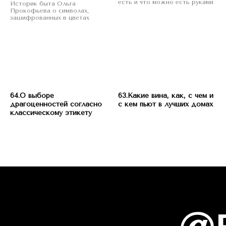
есть и что можно есть руками
Историк быта Ольга
Прокофьева о символах,
зашифрованных в цветах
64.О выборе
63.Какие вина, как, с чем и
драгоценностей согласно
с кем пьют в лучших домах
классическому этикету