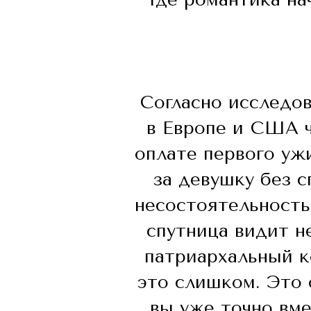
Согласно исследо
в Европе и США ч
оплате первого уж
за девушку без 
несостоятельность
спутница видит н
патриархальный к
это слишком. Это 
вы уже точно вме