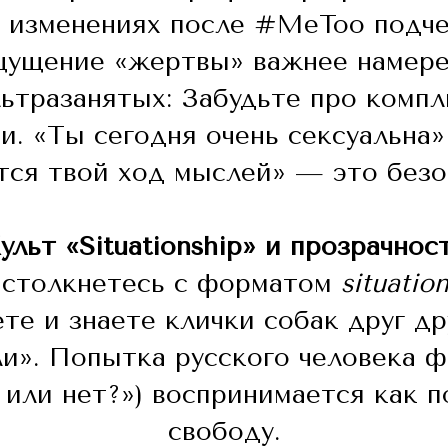
б изменениях после #MeToo подче
щущение «жертвы» важнее намерен
ьтразанятых:
Забудьте про комп
и. «Ты сегодня очень сексуальна
тся твой ход мыслей» — это безо
ульт «Situationship» и прозрачнос
 столкнетесь с форматом
situatio
ете и знаете клички собак друг д
ли». Попытка русского человека ф
 или нет?») воспринимается как п
свободу.