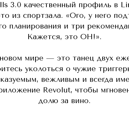
ills 3.0 качественный профиль в L
то из спортзала. «Ого, у него п
го планирования и три рекоменда
Кажется, это ОН!».
новом мире — это танец двух еж
оитесь уколоться о чужие триггер
казуемым, вежливым и всегда им
риложение Revolut, чтобы мгнове
долю за вино.