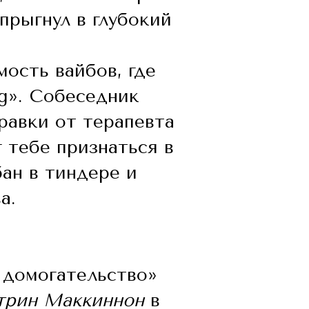
прыгнул в глубокий
ость вайбов, где
ag». Собеседник
равки от терапевта
 тебе признаться в
ан в тиндере и
а.
 домогательство»
трин Маккиннон
в