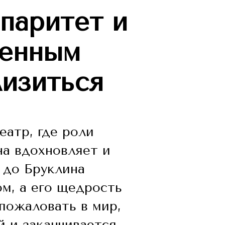
 паритет и
венным
изиться
атр, где роли
на вдохновляет и
 до Бруклина
м, а его щедрость
пожаловать в мир,
й и заканчивается