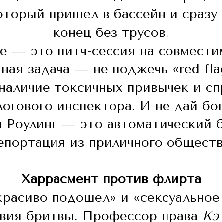
который пришел в бассейн и сразу 
конец без трусов.
е — это питч-сессия на совместим
ная задача — не поджечь «red fl
 наличие токсичных привычек и сп
огового инспектора. И не дай бог
 Роулинг — это автоматический б
епортация из приличного обществ
Харрасмент против флирта
красиво подошел» и «сексуальное
звия бритвы. Профессор права
Кэ