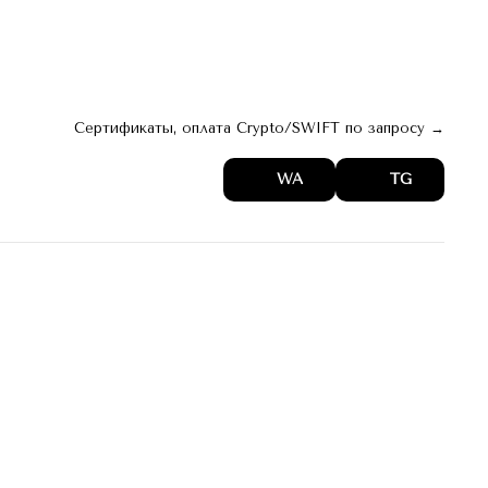
 。 web
архив 。 digest
Актуальное →
Сертификаты, оплата Crypto/SWIFT по запросу →
WA
TG