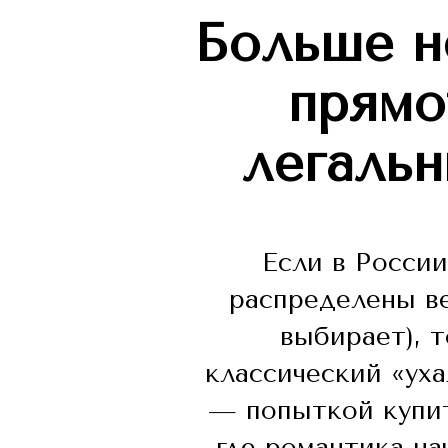
Больше не
прямо
легаль
Если в Росси
распределены ве
выбирает), 
классический «ух
— попыткой купит
где романтика на