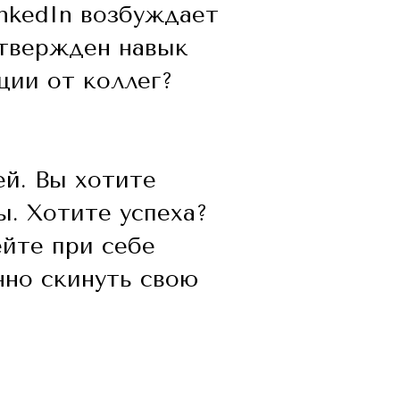
inkedIn возбуждает
одтвержден навык
ции от коллег?
ей. Вы хотите
ы. Хотите успеха?
ейте при себе
нно скинуть свою