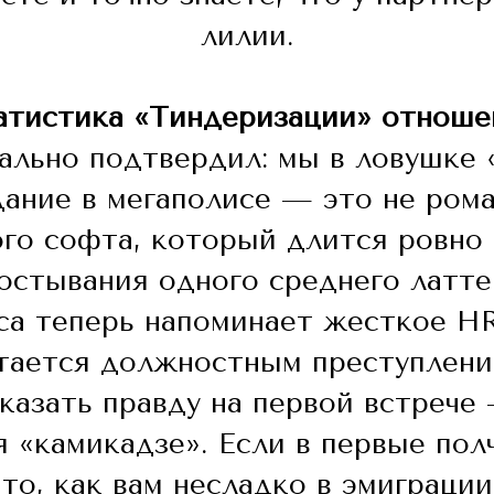
лилии.
атистика «Тиндеризации» отноше
льно подтвердил: мы в ловушке 
ание в мегаполисе — это не рома
го софта, который длится ровно
остывания одного среднего латте
са теперь напоминает жесткое HR
тается должностным преступлени
казать правду на первой встрече
ня «камикадзе». Если в первые пол
то, как вам несладко в эмиграции