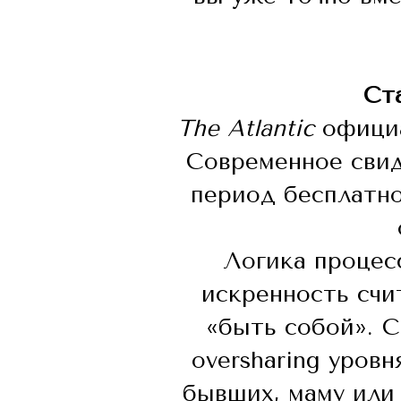
Ст
The Atlantic
официа
Современное свид
период бесплатно
Логика процес
искренность счи
«быть собой». С
oversharing уров
бывших, маму или 