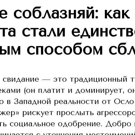
 соблазняй: как
та стали единст
ным способом сбл
и свидание — это традиционный те
ками (он платит и доминирует, о
то в Западной реальности от Осло
ажер» рискует прослыть агрессоро
ь социальное одобрение. Добро 
чинается с уточнения местоимени