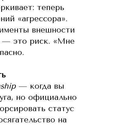
ркивает: теперь
ий «агрессора».
лименты внешности
» — это риск. «Мне
пасно.
ть
nship
— когда вы
руга, но официально
орсировать статус
осягательство на