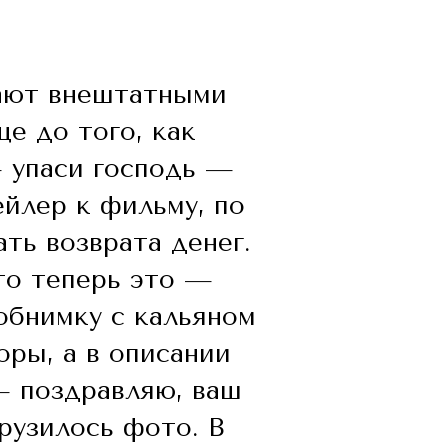
тают внештатными
е до того, как
— упаси господь —
ейлер к фильму, по
ть возврата денег.
то теперь это —
 обнимку с кальяном
ры, а в описании
— поздравляю, ваш
рузилось фото. В