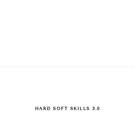
。 shop
этикет 。 show
экспертиза 。 press
книги
Company
HARD SOFT SKILLS 3.0