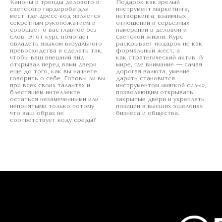
Каноны и тренды делового и
Подарок как зрелый
светского гардероба для
инструмент маркетинга,
мест, где дресс-код является
нетворкинга, взаимных
секретным рукопожатием и
отношений и серьезных
сообщает о вас главное без
намерений в деловой и
слов. Этот курс помогает
светской жизни. Курс
овладеть языком визуального
раскрывает подарок не как
превосходства и сделать так,
формальный жест, а
чтобы ваш внешний вид
как стратегический актив. В
открывал перед вами двери
мире, где внимание — самая
еще до того, как вы начнете
дорогая валюта, умение
говорить о себе. Готовы ли вы
дарить становится
при всех своих талантах и
инструментом «мягкой силы»,
блестящем интеллекте
позволяющим открывать
остаться незамеченными или
закрытые двери и укреплять
непонятыми только потому
позиции в высших эшелонах
что ваш образ не
бизнеса и общества.
соответствует коду среды?