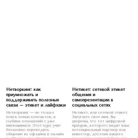
Нетворкинг: как
Нетикет: сетевой этикет
приумножать и
общения и
поддерживать полезные
самопрезентации в
связи – этикет и лайфхаки
социальных сетях
Нетворкинг — не только
Нетикет, или сетевой этикет.
поиск новых контактов, а
Загуглите свое имя. Вы
глубина отношений с уже
уверены, что тот цифровой
имеющимися. Этот курс учит
призрак, которого видит ваш
бесшовно переводить
потенциальный партнер или
общение из офлайна в онлайн
инвестор, достоин вашего