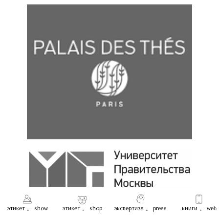
этикет 。 show
этикет 。 shop
экспертиза 。 press
книги 。 web