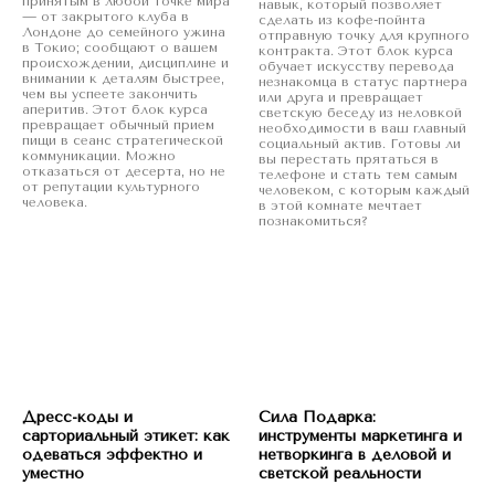
принятым в любой точке мира
навык, который позволяет
— от закрытого клуба в
сделать из кофе-пойнта
Лондоне до семейного ужина
отправную точку для крупного
в Токио; сообщают о вашем
контракта. Этот блок курса
происхождении, дисциплине и
обучает искусству перевода
внимании к деталям быстрее,
незнакомца в статус партнера
чем вы успеете закончить
или друга и превращает
аперитив. Этот блок курса
светскую беседу из неловкой
превращает обычный прием
необходимости в ваш главный
пищи в сеанс стратегической
социальный актив. Готовы ли
коммуникации. Можно
вы перестать прятаться в
отказаться от десерта, но не
телефоне и стать тем самым
от репутации культурного
человеком, с которым каждый
человека.
в этой комнате мечтает
познакомиться?
Дресс-коды и
Сила Подарка:
сарториальный этикет: как
инструменты маркетинга и
одеваться эффектно и
нетворкинга в деловой и
уместно
светской реальности