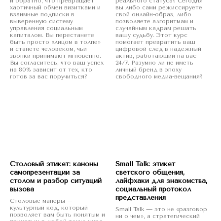
и обратно, что превращает
реального статуса? Сегодня
хаотичный обмен визитками и
вы либо сами режиссируете
взаимные подписки в
свой онлайн-образ, либо
выверенную систему
позволяете алгоритмам и
управления социальным
случайным кадрам решать
капиталом. Вы перестанете
вашу судьбу. Этот курс
быть просто «лицом в толпе»
помогает превратить ваш
и станете человеком, чьи
цифровой след в надежный
звонки принимают мгновенно.
актив, работающий на вас
Вы согласитесь, что ваш успех
24/7. Разумно ли не иметь
на 80% зависит от тех, кто
личный бренд в эпоху
готов за вас поручиться?
свободного медиа-вещания?
Столовый этикет: каноны
Small Talk: этикет
самопрезентации за
светского общения,
столом и разбор ситуаций
лайфхаки для знакомства,
вызова
социальный протокол
представления
Столовые манеры –
культурный код, который
Small Talk — это не «разговор
позволяет вам быть понятым и
ни о чем», а стратегический