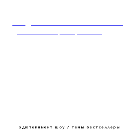
Имидж и Этикет: ваше светское и
деловое позиционирование
эдютейнмент шоу / темы бестселлеры