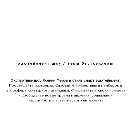
эдютейнмент шоу / темы бестселлеры
Экспертные шоу Ксении Ферзь в стиле смарт эдютейнмент.
Просвещайте развлекая. Сплочайте коллективы и мемберов в
атмосфере культурного дип-дайва. Открывайте в своих коллегах
и сообществе новые уровни мышления, социальной
пластичности и эстетического интеллекта.