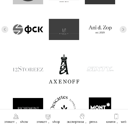
этикет 。 show
этикет 。 shop
экспертиза 。 press
книги 。 web