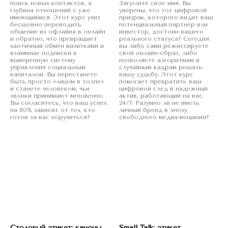
поиск новых контактов, а
Загуглите свое имя. Вы
глубина отношений с уже
уверены, что тот цифровой
имеющимися. Этот курс учит
призрак, которого видит ваш
бесшовно переводить
потенциальный партнер или
общение из офлайна в онлайн
инвестор, достоин вашего
и обратно, что превращает
реального статуса? Сегодня
хаотичный обмен визитками и
вы либо сами режиссируете
взаимные подписки в
свой онлайн-образ, либо
выверенную систему
позволяете алгоритмам и
управления социальным
случайным кадрам решать
капиталом. Вы перестанете
вашу судьбу. Этот курс
быть просто «лицом в толпе»
помогает превратить ваш
и станете человеком, чьи
цифровой след в надежный
звонки принимают мгновенно.
актив, работающий на вас
Вы согласитесь, что ваш успех
24/7. Разумно ли не иметь
на 80% зависит от тех, кто
личный бренд в эпоху
готов за вас поручиться?
свободного медиа-вещания?
Столовый этикет: каноны
Small Talk: этикет