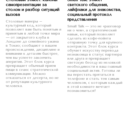
самопрезентации за
светского общения,
столом и разбор ситуаций
лайфхаки для знакомства,
вызова
социальный протокол
представления
Столовые манеры –
культурный код, который
Small Talk — это не «разговор
позволяет вам быть понятым и
ни о чем», а стратегический
принятым в любой точке мира
навык, который позволяет
— от закрытого клуба в
сделать из кофе-пойнта
Лондоне до семейного ужина
отправную точку для крупного
в Токио; сообщают о вашем
контракта. Этот блок курса
происхождении, дисциплине и
обучает искусству перевода
внимании к деталям быстрее,
незнакомца в статус партнера
чем вы успеете закончить
или друга и превращает
аперитив. Этот блок курса
светскую беседу из неловкой
превращает обычный прием
необходимости в ваш главный
пищи в сеанс стратегической
социальный актив. Готовы ли
коммуникации. Можно
вы перестать прятаться в
отказаться от десерта, но не
телефоне и стать тем самым
от репутации культурного
человеком, с которым каждый
человека.
в этой комнате мечтает
познакомиться?