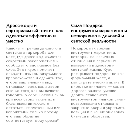
Дресс-коды и
Сила Подарка:
сарториальный этикет: как
инструменты маркетинга и
одеваться эффектно и
нетворкинга в деловой и
уместно
светской реальности
Каноны и тренды делового и
Подарок как зрелый
светского гардероба для
инструмент маркетинга,
мест, где дресс-код является
нетворкинга, взаимных
секретным рукопожатием и
отношений и серьезных
сообщает о вас главное без
намерений в деловой и
слов. Этот курс помогает
светской жизни. Курс
овладеть языком визуального
раскрывает подарок не как
превосходства и сделать так,
формальный жест, а
чтобы ваш внешний вид
как стратегический актив. В
открывал перед вами двери
мире, где внимание — самая
еще до того, как вы начнете
дорогая валюта, умение
говорить о себе. Готовы ли вы
дарить становится
при всех своих талантах и
инструментом «мягкой силы»,
блестящем интеллекте
позволяющим открывать
остаться незамеченными или
закрытые двери и укреплять
непонятыми только потому
позиции в высших эшелонах
что ваш образ не
бизнеса и общества.
соответствует коду среды?