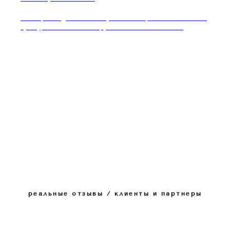
Мастер-стейдж этикет-шоу Ксении Ферзь art de la table /
культура стола: как инструмент светского влияния
реальные отзывы / клиенты и партнеры