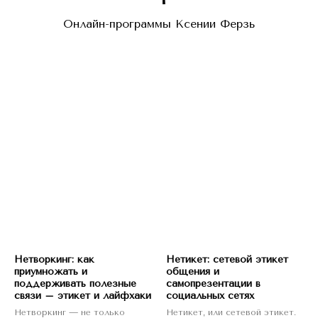
Онлайн-программы Ксении Ферзь
Нетворкинг: как
Нетикет: сетевой этикет
приумножать и
общения и
поддерживать полезные
самопрезентации в
связи – этикет и лайфхаки
социальных сетях
Нетворкинг — не только
Нетикет, или сетевой этикет.