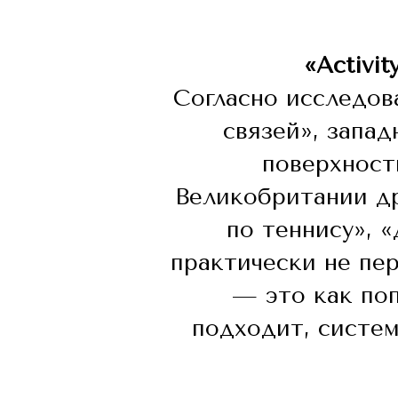
«Activi
Согласно исследо
связей», запа
поверхност
Великобритании др
по теннису», «
практически не пе
— это как по
подходит, систем