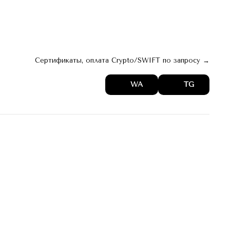
 。 web
архив 。 digest
Актуальное →
Сертификаты, оплата Crypto/SWIFT по запросу →
WA
TG