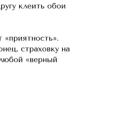
другу клеить обои
т «приятность».
онец, страховку на
 любой «верный