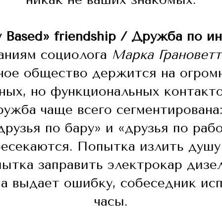
ty Based» friendship / Дружба по и
ваниям социолога
Марка Грановетт
дное общество держится на огром
ных, но функциональных контакт
ужба чаще всего сегментирована: 
друзья по бару» и «друзья по раб
ресекаются. Попытка излить душу 
пытка заправить электрокар дизел
а выдает ошибку, собеседник ис
часы.