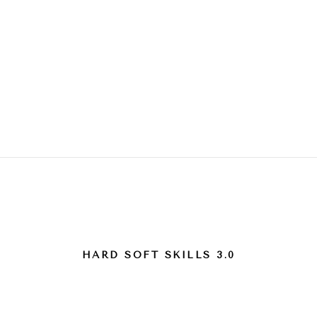
。 shop
этикет 。 show
экспертиза 。 press
книги
Company
HARD SOFT SKILLS 3.0