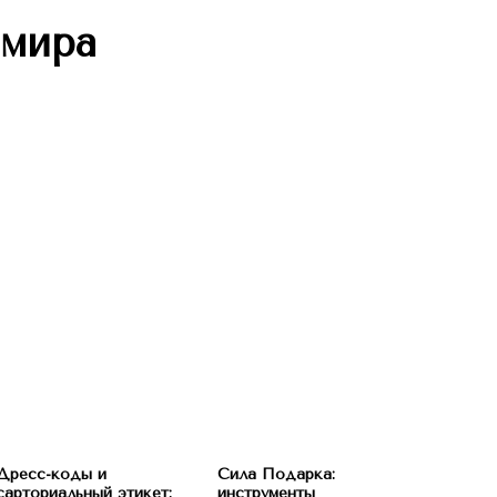
 мира
Дресс-коды и
Сила Подарка:
сарториальный этикет:
инструменты