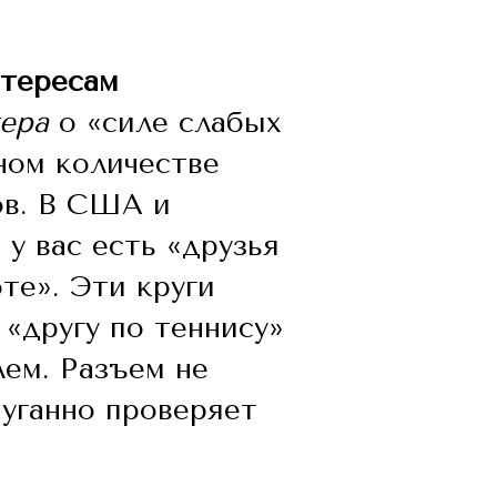
нтересам
ера
о «силе слабых
ном количестве
ов. В США и
у вас есть «друзья
оте». Эти круги
«другу по теннису»
ем. Разъем не
пуганно проверяет