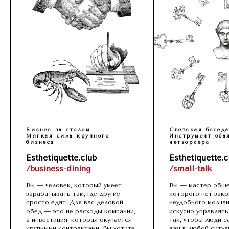
Бизнес за столом
Светская бесед
Мягкая сила крупного
Инструмент оба
бизнеса
нетворкера
Esthetiquette.club
Esthetiquette.c
/business-dining
/small-talk
Вы — человек, который умеет
Вы — мастер обще
зарабатывать там, где другие
которого нет закр
просто едят. Для вас деловой
неудобного молчан
обед — это не расходы компании,
искусно управлят
а инвестиция, которая окупается
так, чтобы люди с
крупными контрактами. Вы хотите
вам в любой ситуа