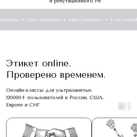
и репутационного PR
rz
t.me/xeniaferz
t.me/xeniaferz
t.me/xeniaferz
Этикет online.
Проверено временем.
Онлайн-классы для ультразанятых
120000+ пользователей в России, США,
Европе и СНГ