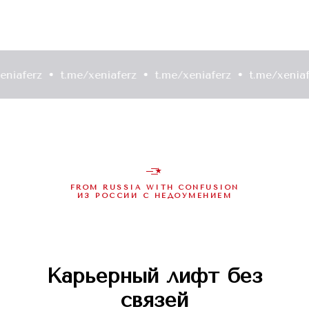
rz
t.me/xeniaferz
t.me/xeniaferz
t.me/xeniaferz
—͟͟͞͞★
FROM RUSSIA WITH CONFUSION
ИЗ РОССИИ С НЕДОУМЕНИЕМ
Карьерный лифт без
связей