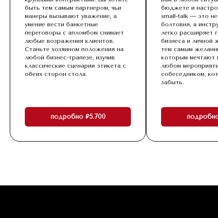
быть тем самым партнером, чьи
бюджете и настро
манеры вызывают уважение, а
small-talk — это н
умение вести банкетные
болтовня, а инстр
переговоры с апломбом снимает
легко расширяет 
любые возражения клиентов.
бизнеса и личной 
Станьте хозяином положения на
тем самым желанны
любой бизнес-трапезе, изучив
которым мечтают 
классические сценарии этикета с
любом мероприяти
обеих сторон стола.
собеседником, ко
забыть.
подробно ₽5.700
подробно