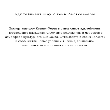
эдютейнмент шоу / темы бестселлеры
Экспертные шоу Ксении Ферзь в стиле смарт эдютейнмент.
Просвещайте развлекая. Сплочайте коллективы и мемберов в
атмосфере культурного дип-дайва. Открывайте в своих коллегах
и сообществе новые уровни мышления, социальной
пластичности и эстетического интеллекта.