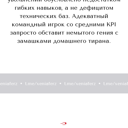
гибких навыков, а не дефицитом
технических баз. Адекватный
командный игрок со средними KPI
запросто обставит немытого гения с
замашками домашнего тирана.
rz
t.me/xeniaferz
t.me/xeniaferz
t.me/xeniaferz
—͟͟͞͞★