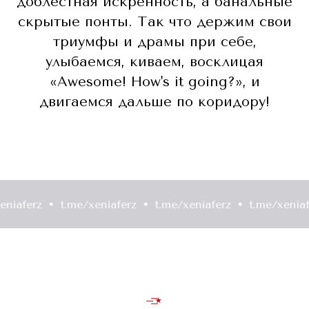
доблестная искренность, а банальные
скрытые понты. Так что держим свои
триумфы и драмы при себе,
улыбаемся, киваем, восклицая
«Awesome! How's it going?», и
двигаемся дальше по коридору!
rz
t.me/xeniaferz
t.me/xeniaferz
t.me/xeniaferz
—͟͟͞͞★