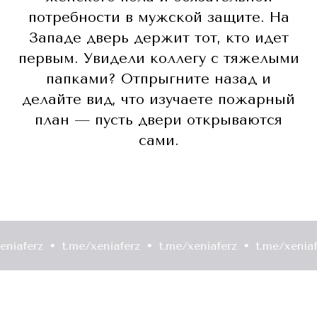
потребности в мужской защите. На
Западе дверь держит тот, кто идет
первым. Увидели коллегу с тяжелыми
папками? Отпрыгните назад и
делайте вид, что изучаете пожарный
план — пусть двери открываются
сами.
rz
t.me/xeniaferz
t.me/xeniaferz
t.me/xeniaferz