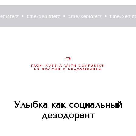
rz
t.me/xeniaferz
t.me/xeniaferz
t.me/xeniaferz
—͟͟͞͞★
FROM RUSSIA WITH CONFUSION
ИЗ РОССИИ С НЕДОУМЕНИЕМ
Улыбка как социальный
дезодорант