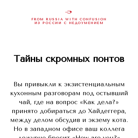
—͟͟͞͞★
FROM RUSSIA WITH CONFUSION
ИЗ РОССИИ С НЕДОУМЕНИЕМ
Тайны скромных понтов
Вы привыкли к экзистенциальным
кухонным разговорам под остывший
чай, где на вопрос «Как дела?»
принято добираться до Хайдеггера,
между делом обсудив и экзему кота.
Но в западном офисе ваш коллега
дежурно бросит «How are you?»